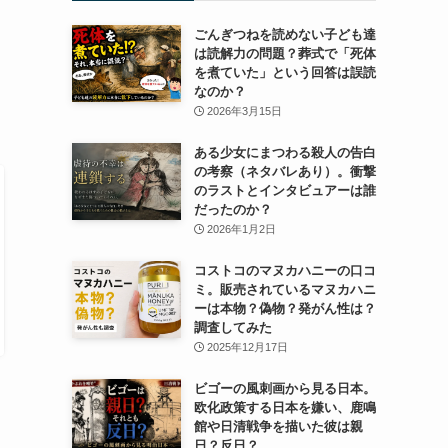
ごんぎつねを読めない子ども達
は読解力の問題？葬式で「死体
を煮ていた」という回答は誤読
なのか？
2026年3月15日
ある少女にまつわる殺人の告白
の考察（ネタバレあり）。衝撃
のラストとインタビュアーは誰
だったのか？
2026年1月2日
コストコのマヌカハニーの口コ
ミ。販売されているマヌカハニ
ーは本物？偽物？発がん性は？
調査してみた
2025年12月17日
ビゴーの風刺画から見る日本。
欧化政策する日本を嫌い、鹿鳴
館や日清戦争を描いた彼は親
日？反日？