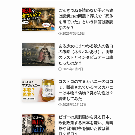
ごんぎつねを読めない子ども達
は読解力の問題？葬式で「死体
を煮ていた」という回答は誤読
なのか？
2026年3月15日
ある少女にまつわる殺人の告白
の考察（ネタバレあり）。衝撃
のラストとインタビュアーは誰
だったのか？
2026年1月2日
コストコのマヌカハニーの口コ
ミ。販売されているマヌカハニ
ーは本物？偽物？発がん性は？
調査してみた
2025年12月17日
ビゴーの風刺画から見る日本。
欧化政策する日本を嫌い、鹿鳴
館や日清戦争を描いた彼は親
日？反日？