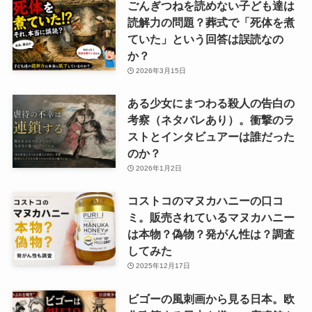
ごんぎつねを読めない子ども達は
読解力の問題？葬式で「死体を煮
ていた」という回答は誤読なの
か？
2026年3月15日
ある少女にまつわる殺人の告白の
考察（ネタバレあり）。衝撃のラ
ストとインタビュアーは誰だった
のか？
2026年1月2日
コストコのマヌカハニーの口コ
ミ。販売されているマヌカハニー
は本物？偽物？発がん性は？調査
してみた
2025年12月17日
ビゴーの風刺画から見る日本。欧